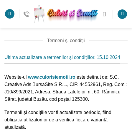
Skip
to
content
Termeni și condiții
Ultima actualizare a termenilor și condițiilor: 15.10.2024
Website-ul
www.culorisiemotii.ro
este detinut de: S.C.
Creative Ads BursaSite S.R.L., CIF: 44552961, Reg. Com.:
J10/899/2021, Adresa: Strada Lalelelor, nr. 60, Râmnicu
Sărat, județul Buzău, cod poștal 125300.
Termenii și condițiile vor fi actualizate periodic, fiind
obligația utilizatorilor de a verifica fiecare variantă
atualizată.