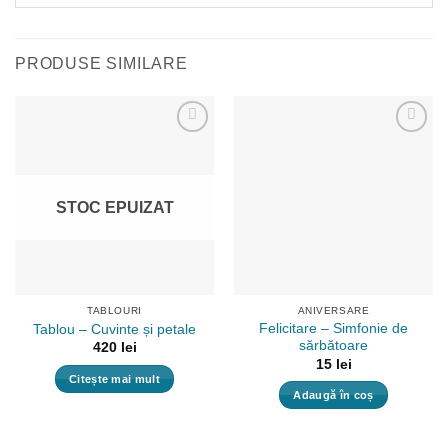
PRODUSE SIMILARE
Adaugă
Adaugă
la
la
favorite!
favorite!
STOC EPUIZAT
TABLOURI
ANIVERSARE
Felicitare – Simfonie de
Tablou – Cuvinte și petale
sărbătoare
420
lei
15
lei
Citește mai mult
Adaugă în coș