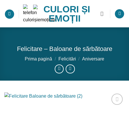
Skip
to
content
Felicitare – Baloane de sărbătoare
Prima pagină
/
Felicitări
/
Aniversare
Adaugă
la
favorite!